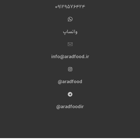
09129576424
واتساپ
info@aradfood.ir
aradfood@
aradfoodir@