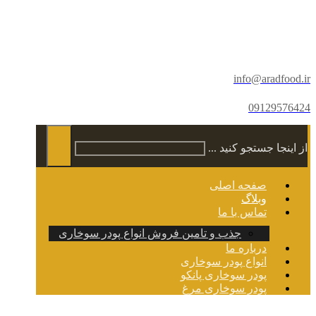
info@aradfood.ir
09129576424
از اینجا جستجو کنید ...
صفحه اصلی
وبلاگ
تماس با ما
جذب و تامین فروش انواع پودر سوخاری
درباره ما
انواع پودر سوخاری
پودر سوخاری پانکو
پودر سوخاری مرغ