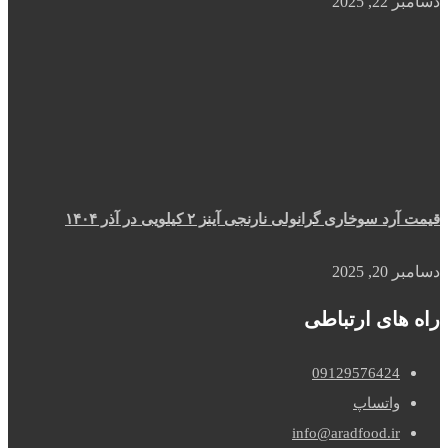
دسامبر 22, 2025
قیمت آرد سوخاری گرانولی نارنجی آینز ۲ کیلویی در آذر ۱۴۰۴
دسامبر 20, 2025
راه های ارتباطی
09129576424
واتساپ
info@aradfood.ir