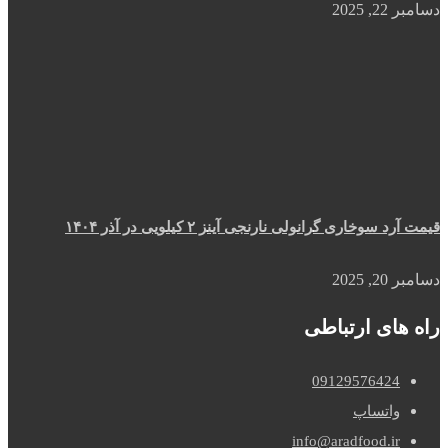
دسامبر 22, 2025
قیمت آرد سوخاری گرانولی نارنجی آینز ۲ کیلویی در آذر ۱۴۰۴
دسامبر 20, 2025
راه های ارتباطی
09129576424
واتساپ
info@aradfood.ir