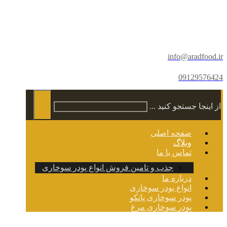
info@aradfood.ir
09129576424
از اینجا جستجو کنید ...
صفحه اصلی
وبلاگ
تماس با ما
جذب و تامین فروش انواع پودر سوخاری
درباره ما
انواع پودر سوخاری
پودر سوخاری پانکو
پودر سوخاری مرغ