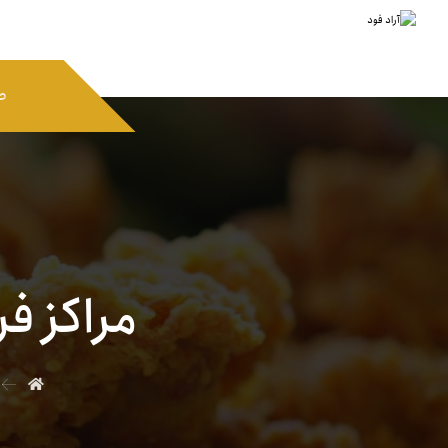
ص
مراکز ف