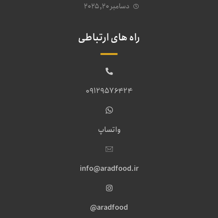
دسامبر ۲۰, ۲۰۲۵
راه های ارتباطی
09129576424
واتساپ
info@aradfood.ir
aradfood@