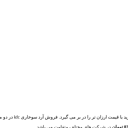
 آرد سوخاری kfc در دو مدل نرمال و اسپایسی در اوزان 135 گرمی و 1 کیلویی انجام می گیرد.
در شرکت های مختلف متفاوت می باشد.