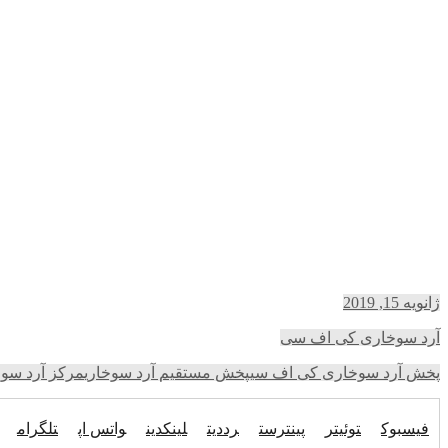
ژانویه 15, 2019
آرد سوخاری کی اف سی
پخش آرد سوخاری کی اف سی
پخش مستقیم آرد سوخاری
مرکز آرد سو
فیسبوک
توئیتر
پینترست
رددیت
لینکدین
واتس اپ
تلگرام