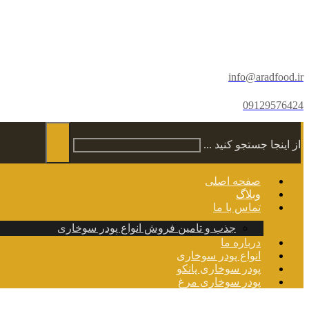
info@aradfood.ir
09129576424
از اینجا جستجو کنید ...
صفحه اصلی
وبلاگ
تماس با ما
جذب و تامین فروش انواع پودر سوخاری
درباره ما
انواع پودر سوخاری
پودر سوخاری پانکو
پودر سوخاری مرغ