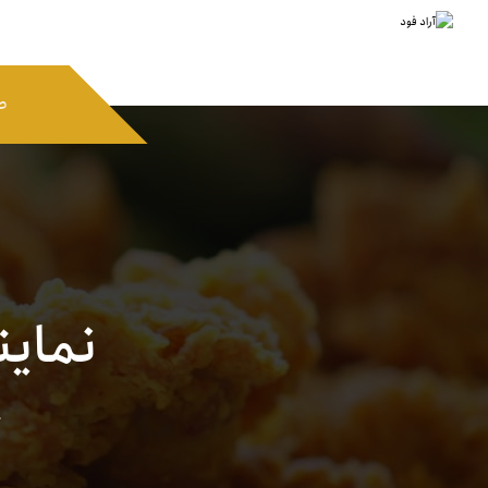
ص
نماین