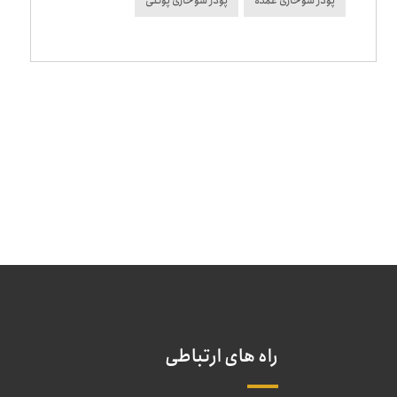
پودر سوخاری عمده
پودر سوخاری پولکی
راه های ارتباطی