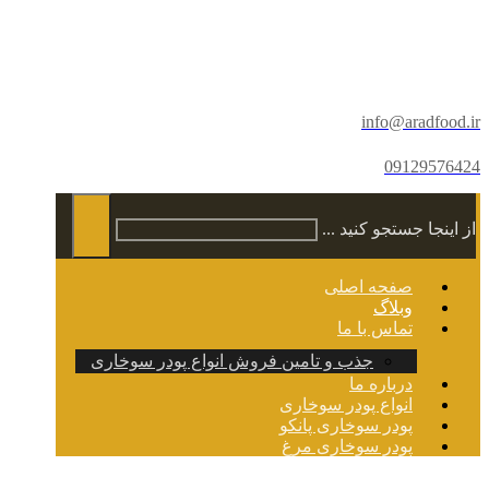
info@aradfood.ir
09129576424
از اینجا جستجو کنید ...
صفحه اصلی
وبلاگ
تماس با ما
جذب و تامین فروش انواع پودر سوخاری
درباره ما
انواع پودر سوخاری
پودر سوخاری پانکو
پودر سوخاری مرغ