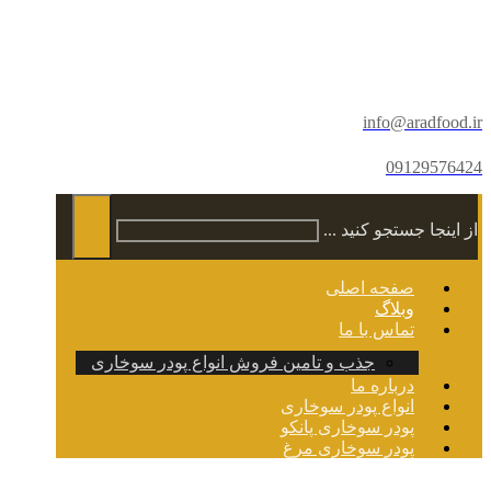
info@aradfood.ir
09129576424
از اینجا جستجو کنید ...
صفحه اصلی
وبلاگ
تماس با ما
جذب و تامین فروش انواع پودر سوخاری
درباره ما
انواع پودر سوخاری
پودر سوخاری پانکو
پودر سوخاری مرغ