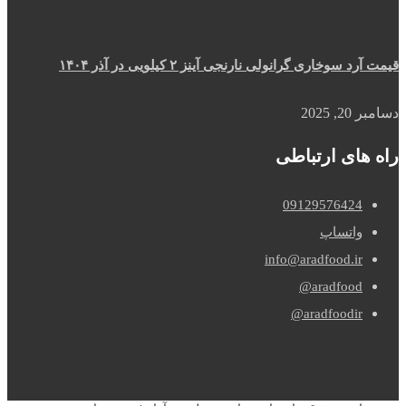
قیمت آرد سوخاری گرانولی نارنجی آینز ۲ کیلویی در آذر ۱۴۰۴
دسامبر 20, 2025
راه های ارتباطی
09129576424
واتساپ
info@aradfood.ir
aradfood@
aradfoodir@