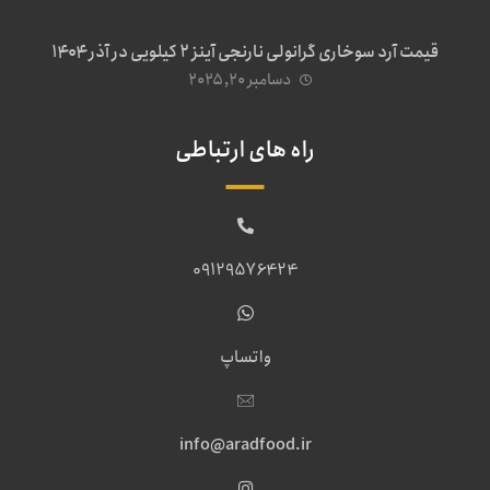
قیمت آرد سوخاری گرانولی نارنجی آینز ۲ کیلویی در آذر ۱۴۰۴
دسامبر ۲۰, ۲۰۲۵
راه های ارتباطی
09129576424
واتساپ
info@aradfood.ir