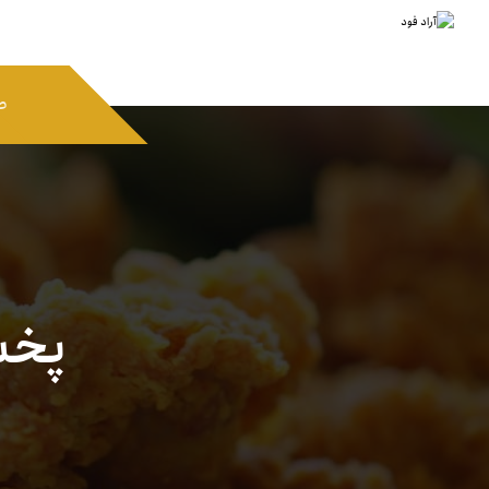
ص
پخش