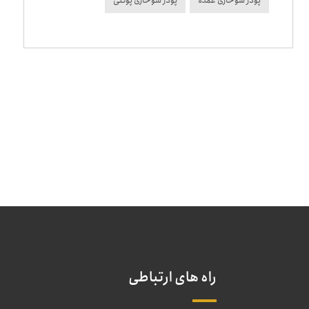
پودر سوخاری عمده
پودر سوخاری پولکی
راه های ارتباطی