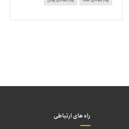
پودر سوخاری عمده
پودر سوخاری پولکی
راه های ارتباطی