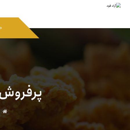
ص
پرفروش 