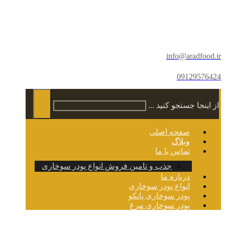
info@aradfood.ir
09129576424
از اینجا جستجو کنید ...
صفحه اصلی
وبلاگ
تماس با ما
جذب و تامین فروش انواع پودر سوخاری
درباره ما
انواع پودر سوخاری
پودر سوخاری پانکو
پودر سوخاری مرغ