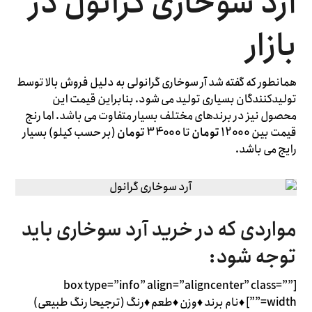
آرد سوخاری گرانول در
بازار
همانطور که گفته شد آر سوخاری گرانولی به دلیل فروش بالا توسط
تولیدکنندگان بسیاری تولید می شود. بنابراین قیمت این
محصول نیز در برندهای مختلف بسیار متفاوت می باشد. اما رنج
قیمت بین
12000 تومان
تا
34000 تومان
(بر حسب کیلو) بسیار
رایج می باشد.
مواردی که در خرید آرد سوخاری باید
توجه شود:
[box type=”info” align=”aligncenter” class=””
width=””] ♦نام برند ♦وزن ♦طعم ♦رنگ (ترجیحا رنگ طبیعی)