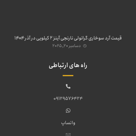
قیمت آرد سوخاری گرانولی نارنجی آینز ۲ کیلویی در آذر ۱۴۰۴
دسامبر ۲۰, ۲۰۲۵
راه های ارتباطی
09129576424
واتساپ