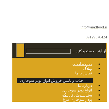
info@aradfood.ir
09129576424
از اینجا جستجو کنید ...
صفحه اصلی
وبلاگ
تماس با ما
جذب و تامین فروش انواع پودر سوخاری
درباره ما
انواع پودر سوخاری
پودر سوخاری پانکو
پودر سوخاری مرغ