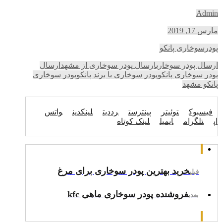
Admin
مارس 17, 2019
پودرسوخاری پانکو
ارسال پودر سوخاری
ارسال پودر سوخاری از مشهد
ارسال
پودر سوخاری پانکو
پودر سوخاری با برند پانکو
پودر سوخاری
پانکو مشهد
فیسبوک
توئیتر
پینترست
رددیت
لینکدین
واتس
اپ
تلگرام
ایمیل
لینک کوتاه
خرید بهترین پودر سوخاری برای مرغ
قبلی
فروشنده پودر سوخاری ماهی kfc
بعدی