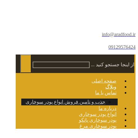
info@aradfood.ir
09129576424
از اینجا جستجو کنید ...
صفحه اصلی
وبلاگ
تماس با ما
جذب و تامین فروش انواع پودر سوخاری
درباره ما
انواع پودر سوخاری
پودر سوخاری پانکو
پودر سوخاری مرغ