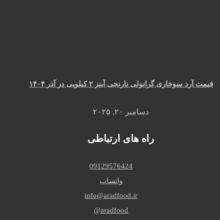
قیمت آرد سوخاری گرانولی نارنجی آینز ۲ کیلویی در آذر ۱۴۰۴
دسامبر ۲۰, ۲۰۲۵
راه های ارتباطی
09129576424
واتساپ
info@aradfood.ir
aradfood@