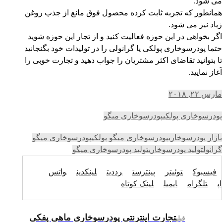
می شود.
همانطور که تجربه ثابت کرده محصول فوق مانع از جذب روغن
زیاد نیز می شود.
اگر بخواهی در این حوزه فعالیت کنید و از تجار این حوزه شوید
حتما پودرسوخاری پولکی یا گرانولی را در تولیدات خود بگنجانید
تا بتوانید تقاضای اکثر مشتریان را جواب دهید و تجارت خوبی را
آغاز نمایید.
مارس ۲۲, ۲۰۱۸
پودرسوخاری پولکی
پودرسوخاری میگو
بازار پودرسوخاری
پودرسوخاری میگو پولکی
پودرسوخاری میگو
گرانول
تولید پودرسوخاری
تولید پودرسوخاری میگو
فیسبوک
توئیتر
پینترست
رددیت
لینکدین
واتس
اپ
تلگرام
ایمیل
لینک کوتاه
تجارت اینترنتی پودرسوخاری ماهی پفکی
قبلی