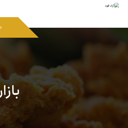
ص
بازا