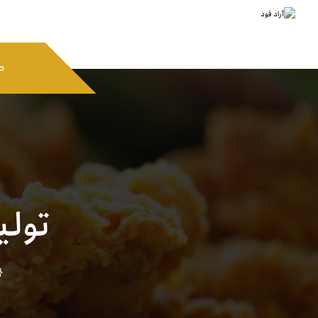
ص
تولی