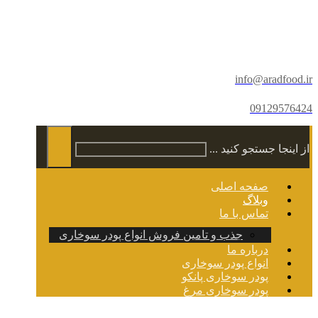
info@aradfood.ir
09129576424
از اینجا جستجو کنید ...
صفحه اصلی
وبلاگ
تماس با ما
جذب و تامین فروش انواع پودر سوخاری
درباره ما
انواع پودر سوخاری
پودر سوخاری پانکو
پودر سوخاری مرغ