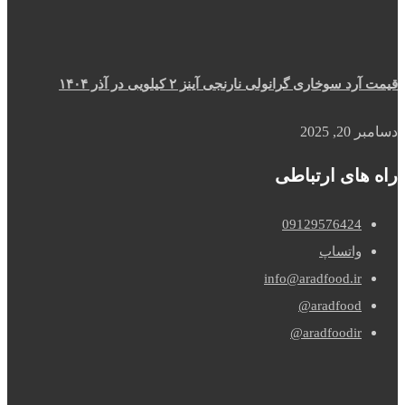
قیمت آرد سوخاری گرانولی نارنجی آینز ۲ کیلویی در آذر ۱۴۰۴
دسامبر 20, 2025
راه های ارتباطی
09129576424
واتساپ
info@aradfood.ir
aradfood@
aradfoodir@