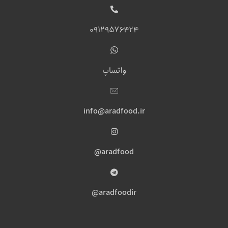
09129576424
واتساپ
info@aradfood.ir
aradfood@
aradfoodir@