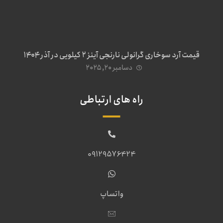
قیمت آرد سوخاری گرانولی نارنجی آینز ۲ کیلویی در آذر ۱۴۰۴
دسامبر ۲۰, ۲۰۲۵
راه های ارتباطی
09129576424
واتساپ