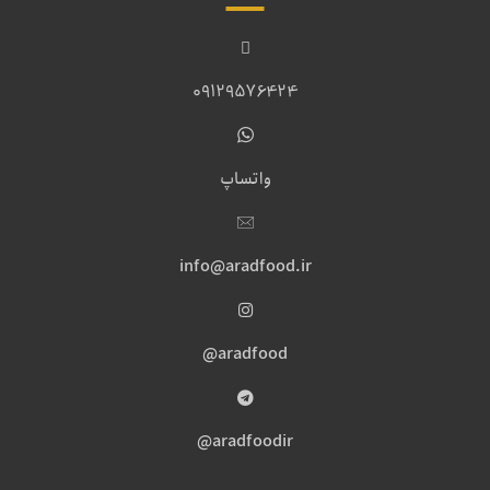
09129576424
واتساپ
info@aradfood.ir
aradfood@
aradfoodir@