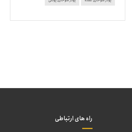
پودر سوخاری عمده
پودر سوخاری پولکی
راه های ارتباطی