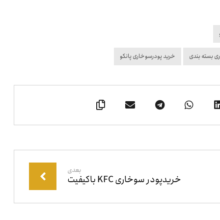
ی بسته بندی
خرید پودرسوخاری پانکو
بعدی
خریدپودر سوخاری KFC باکیفیت