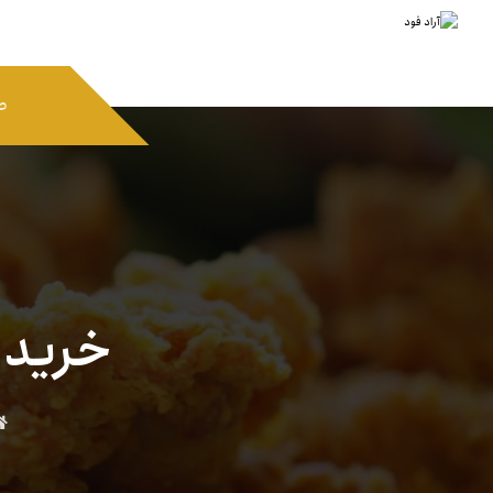
ص
خرید 