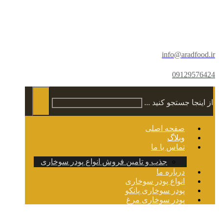
info@aradfood.ir
09129576424
از اینجا جستجو کنید ...
صفحه اصلی
وبلاگ
تماس با ما
جذب و تامین فروش انواع پودر سوخاری
درباره ما
انواع پودر سوخاری
پودر سوخاری پانکو
پودر سوخاری مرغ