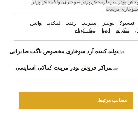
پخش پودر سوخاری
پخش پودر سوخاری پولکی
پخش پودر
سوخاری درشت
فیسبوک
توئیتر
پینترست
رددیت
لینکدین
واتس
اپ
تلگرام
ایمیل
لینک کوتاه
تولید کننده آرد سوخاری مخصوص ناگت صادراتی
قبلی
مراکز فروش پودر مرینت کنتاکی اسپایسی
بعدی
مطالب مرتبط