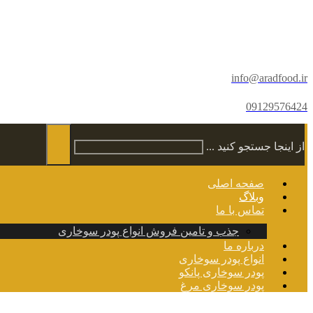
info@aradfood.ir
09129576424
از اینجا جستجو کنید ...
صفحه اصلی
وبلاگ
تماس با ما
جذب و تامین فروش انواع پودر سوخاری
درباره ما
انواع پودر سوخاری
پودر سوخاری پانکو
پودر سوخاری مرغ