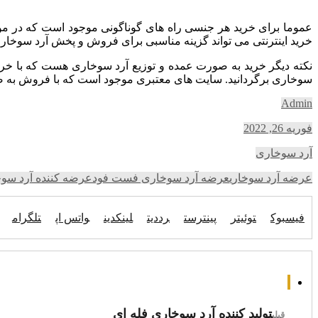
عموما برای خرید هر جنسی راه های گوناگونی موجود است که در مور
خرید اینترنتی می تواند گزینه مناسبی برای فروش و پخش آرد سوخاری
نکته دیگر خرید به صورت عمده و توزیع آرد سوخاری هست که با خری
سوخاری برگردانید. سایت های معتبری موجود است که با فروش به ص
Admin
فوریه 26, 2022
آرد سوخاری
عرضه آرد سوخاری
عرضه‌ آرد سوخاری فست فود
عرضه کننده آرد سو
فیسبوک
توئیتر
پینترست
رددیت
لینکدین
واتس اپ
تلگرام
تولید کننده آرد سوخاری فله ای
قبلی