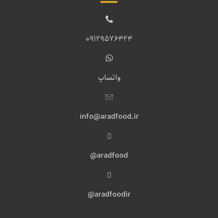
09129576424
واتساپ
info@aradfood.ir
aradfood@
aradfoodir@