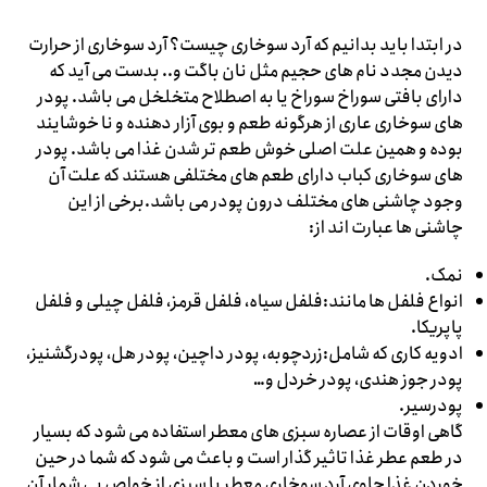
در ابتدا باید بدانیم که آرد سوخاری چیست؟ آرد سوخاری از حرارت
دیدن مجدد نام های حجیم مثل نان باگت و.. بدست می آید که
دارای بافتی سوراخ سوراخ یا به اصطلاح متخلخل می باشد. پودر
های سوخاری عاری از هرگونه طعم و بوی آزار دهنده و نا خوشایند
بوده و همین علت اصلی خوش طعم تر شدن غذا می باشد. پودر
های سوخاری کباب دارای طعم های مختلفی هستند که علت آن
وجود چاشنی های مختلف درون پودر می باشد.برخی از این
چاشنی ها عبارت اند از:
نمک.
انواع فلفل ها مانند:فلفل سیاه، فلفل قرمز، فلفل چیلی و فلفل
پاپریکا.
ادویه کاری که شامل:زردچوبه، پودر داچین، پودر هل، پودرگشنیز،
پودر جوز هندی، پودر خردل و…
پودرسیر.
گاهی اوقات از عصاره سبزی های معطر استفاده می شود که بسیار
در طعم عطر غذا تاثیر گذار است و باعث می شود که شما در حین
خوردن غذا حاوی آرد سوخاری معطر با سبزی از خواص بی شمار آن