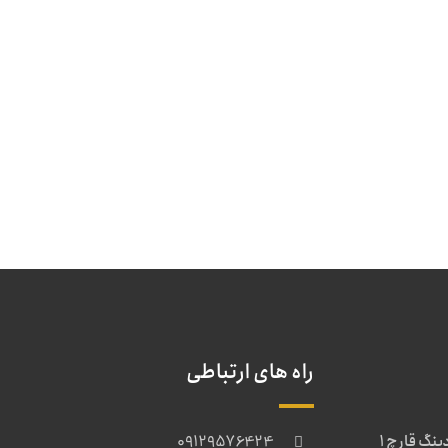
راه های ارتباطی
بهترین قیمت بردینگ قارچ 1
09129576424