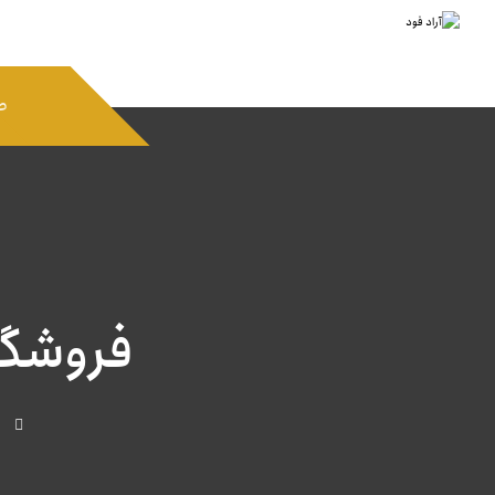
ص
فروشگا