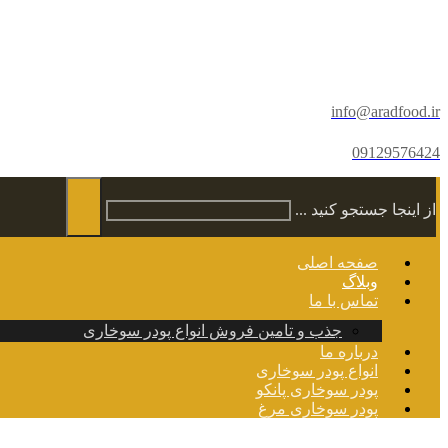
info@aradfood.ir
09129576424
از اینجا جستجو کنید ...
صفحه اصلی
وبلاگ
تماس با ما
جذب و تامین فروش انواع پودر سوخاری
درباره ما
انواع پودر سوخاری
پودر سوخاری پانکو
پودر سوخاری مرغ