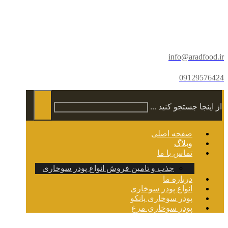
info@aradfood.ir
09129576424
از اینجا جستجو کنید ...
صفحه اصلی
وبلاگ
تماس با ما
جذب و تامین فروش انواع پودر سوخاری
درباره ما
انواع پودر سوخاری
پودر سوخاری پانکو
پودر سوخاری مرغ