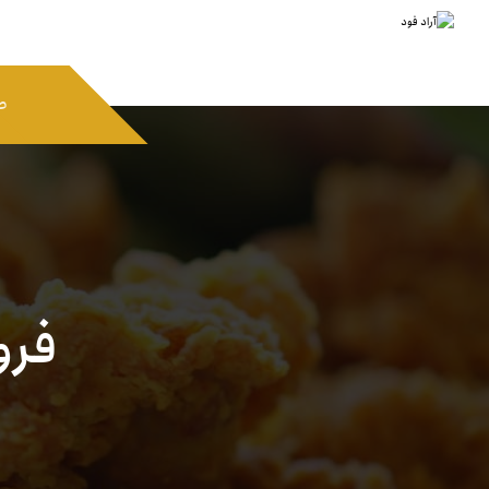
ص
فرو