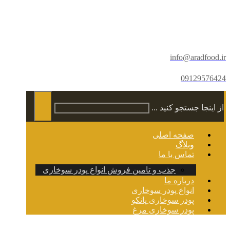
info@aradfood.ir
09129576424
از اینجا جستجو کنید ...
صفحه اصلی
وبلاگ
تماس با ما
جذب و تامین فروش انواع پودر سوخاری
درباره ما
انواع پودر سوخاری
پودر سوخاری پانکو
پودر سوخاری مرغ