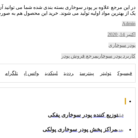
در این مرجع علاوه بر پودر سوخاری بسته بندی شده شما می توانید آ
یک از بهترین مواد اولیه تولید می شوند. خرید این محصول هم به ص
Admin
اکتبر 14, 2020
پودر سوخاری
کاربرد پودر سوخاری
مرجع فروش پودر
فیسبوک
توئیتر
پینترست
رددیت
لینکدین
واتس اپ
تلگرام
توزیع کننده پودر سوخاری پفکی
قبلی
مراکز پخش پودر سوخاری پولکی
بعدی