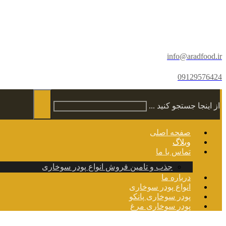
info@aradfood.ir
09129576424
از اینجا جستجو کنید ...
صفحه اصلی
وبلاگ
تماس با ما
جذب و تامین فروش انواع پودر سوخاری
درباره ما
انواع پودر سوخاری
پودر سوخاری پانکو
پودر سوخاری مرغ