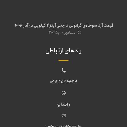
قیمت آرد سوخاری گرانولی نارنجی آینز ۲ کیلویی در آذر ۱۴۰۴
دسامبر ۲۰, ۲۰۲۵
راه های ارتباطی
09129576424
واتساپ