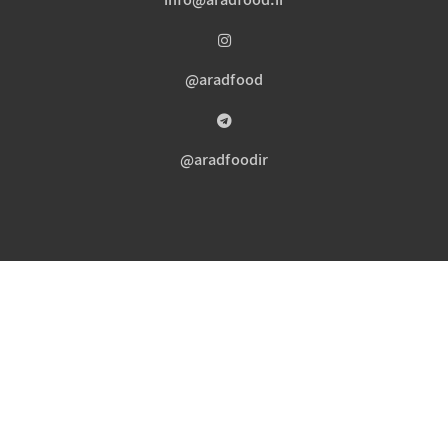
info@aradfood.ir
aradfood@
aradfoodir@