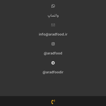
واتساپ
info@aradfood.ir
aradfood@
aradfoodir@