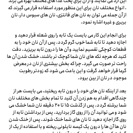
این آرد می نمایند و از آن برای پخت غذا های مختلف بهره می‌ برند
. انواع مختلف نان برای این منظور مورد استفاده قرار می‌ گیرند که
از آن جمله می ‌توان به نان های فانتزی، نان های سبوس دار، نان
بربری و غیره اشاره نمود.
برای انجام این کار می بایست یک تابه را روی شعله قرار دهید و
اجازه دهید تا تابه شما خوب گرم گردد. پس از آن نان خود را به
قطعات کوچکی تقسیم نمایید و آن ها را درون تابه بریزید. دقت
کنید که هرچه تکه های نان شما کوچک تر باشند، خشک شدن آن ها
راحت تر صورت می گیرد. چرا که بخش بیشتری از نان در معرض
گرما قرار خواهد گرفت و این باعث می شود که زودتر رطوبت
موجود در نان از بین برود.
بعد از اینکه نان های خود را درون تابه ریختید، می‌ بایست هر از
چندگاهی اقدام به هم زدن آن کنید تا تمام بخش ‌های مختلف نان
شما برشته گردد. پس از گذشت ۱۵ تا ۲۰ دقیقه نان شما خشک می
‌شود و می ‌توانید آن را از روی گاز بردارید. پس از برداشتن تابه از
روی گاز اجازه دهید تا نان های شما خنک شوند. پس از خنک شدن
نان ها آن ها را درون یک کیسه نایلونی ریخته و با استفاده از یک از