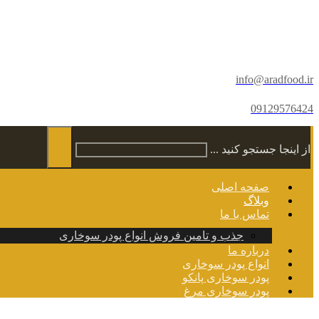
info@aradfood.ir
09129576424
از اینجا جستجو کنید ...
صفحه اصلی
وبلاگ
تماس با ما
جذب و تامین فروش انواع پودر سوخاری
درباره ما
انواع پودر سوخاری
پودر سوخاری پانکو
پودر سوخاری مرغ