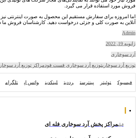
فروش مورد استفاده قرار می گیرد.
اما امروزه برای سفارش مستقیم این محصول به صورت اینترنتی نیز می
آنلاین به صورت کلی و جزئی درخواست دهید. کارشناسان فروش ما در
Admin
ژانویه 19, 2022
آرد سوخاری
توزیع آرد سوخاری
توزیع آرد سوخاری فست فود
مراکز توزیع آرد سوخا
فیسبوک
توئیتر
پینترست
رددیت
لینکدین
واتس اپ
تلگرام
مراکز پخش آرد سوخاری فله ای
قبلی