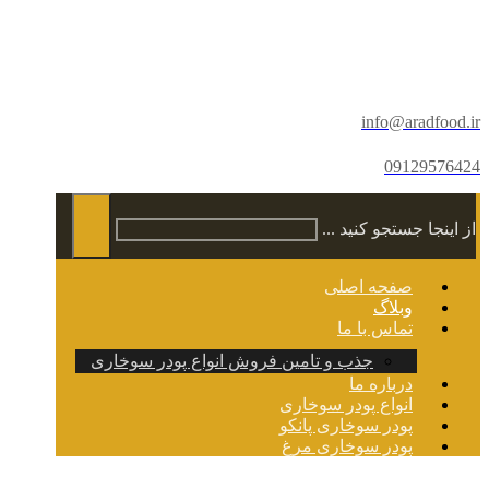
info@aradfood.ir
09129576424
از اینجا جستجو کنید ...
صفحه اصلی
وبلاگ
تماس با ما
جذب و تامین فروش انواع پودر سوخاری
درباره ما
انواع پودر سوخاری
پودر سوخاری پانکو
پودر سوخاری مرغ