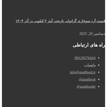
قیمت آرد سوخاری گرانولی نارنجی آینز ۲ کیلویی در آذر ۱۴۰۴
دسامبر 20, 2025
راه های ارتباطی
09129576424
واتساپ
info@aradfood.ir
aradfood@
aradfoodir@