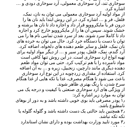
سوخاری تند، آرد سوخاری معمولی، آرد سوخاری دودی و …
اشاره کرد.
از مواد اولیه آرد سوخاری معمولی می توان به نان، نمک،
فلفل، فر و … اشاره کرد. در این روش ابتدا باید نان ها را
درون فر یا مایکروویو قرار داد و اجازه داد تا نان ها برشته و
خشک شوند. سپس آن ها را از مایکروویو خارج کرد و اجازه
داد تا کاملا سرد شوند. بعد از سرد شدن تمامی نام ها را می
توان با دست یا دستگاه خرد کرد. حال می توان به خرده های
نان نمک، فلفل و سایر طعم دهنده های دلخواه، اضافه کرد.
آرد گندم، نمک، فلفل، پودر سیر و … از دیگر مواد اولیه برای
تهیه انواع آرد سوخاری است. در این روش تنها کافی است
مواد نامبرده را با هم ترکیب کرد. حتی می توان مواد طعم
دهنده دیگری مانند دارچین، زنجبیل، زیره و … به آن اضافه
کرد. استفاده از مقداری زردچوبه در این نوع آرد سوخاری
باعث می شود تا هنگام مصرف، غذا یا تکه هایی از غذا هنگام
سرخ شدن، با رنگ بهتری ظاهر شوند.
از ویژگی های آرد سوخاری صنعتی با کیفیت و درجه یک می
توان به موارد زیر اشاره کرد:
۱٫ پودر مصرفی باید بوی خوبی داشته باشد و به دور از بوهای
نامطبوع باشد.
۲٫ همچنین باید حالتی یک دست داشته باشد و گلوله گلوله یا
تکه تکه نباشد.
۳٫ مورد تایید وزارت بهداشت بوده و دارای نشان استاندارد