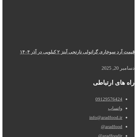
قیمت آرد سوخاری گرانولی نارنجی آینز ۲ کیلویی در آذر ۱۴۰۴
دسامبر 20, 2025
راه های ارتباطی
09129576424
واتساپ
info@aradfood.ir
aradfood@
aradfoodir@