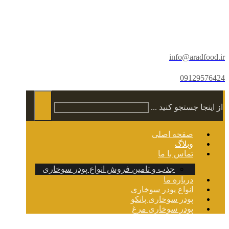
info@aradfood.ir
09129576424
از اینجا جستجو کنید ...
صفحه اصلی
وبلاگ
تماس با ما
جذب و تامین فروش انواع پودر سوخاری
درباره ما
انواع پودر سوخاری
پودر سوخاری پانکو
پودر سوخاری مرغ