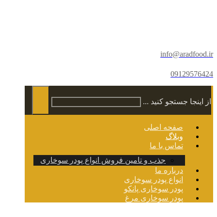
info@aradfood.ir
09129576424
از اینجا جستجو کنید ...
صفحه اصلی
وبلاگ
تماس با ما
جذب و تامین فروش انواع پودر سوخاری
درباره ما
انواع پودر سوخاری
پودر سوخاری پانکو
پودر سوخاری مرغ