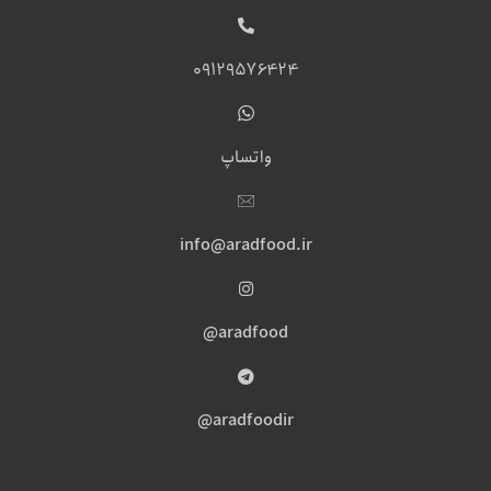
09129576424
واتساپ
info@aradfood.ir
aradfood@
aradfoodir@