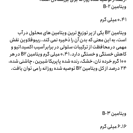
ویتامین B-2
0.41 میلی گرم
ویتامین B2 یکی از پر توزیع ترین ویتامین های محلول در آب
است، به این معنی که بدن آن را ذخیره نمی کند. ریبوفلاوین نقش
مهمی در محافظت از ترکیبات سلولی در برابر آسیب اکسیداتیو و
کاهش خستگی و خستگی دارد. 0.41 میلی گرم ویتامین B2 در هر
100 گرم خرده نان، خشک، رنده شده پاپریکا شیرین ، چاشنی شده،
24 درصد از کل ویتامین B2 توصیه شده روزانه را می توان یافت.
ویتامین B-3
6.16 میلی گرم