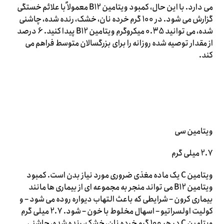
می دارد. با این حال، کمبود ویتامین B12 معمولاً با علائم خستگی
گزارش می شود. در 100 گرم خرده نان، خشک، رنده شده، چاشنی
شده، می توانید 0.35 میکروگرم ویتامین B12 پیدا کنید. 6 درصد
از مقدار توصیه شده روزانه را برای بزرگسالان متوسط ​​فراهم می
کند.
ویتامین سی
2.7 میلی گرم
ویتامین C یک ماده مغذی ضروری مورد نیاز بدن است. کمبود
ویتامین B12 می تواند منجر به مجموعه ای از بیماری ها مانند
بیماری کرون – شرایطی که باعث التهاب دیواره روده می شود – و
کولیت اولسراتیو – اسهال مخلوط با خون – شود. 2.7 میلی گرم
ویتامین C در هر 100 گرم خرده نان، خشک، رنده شده، چاشنی