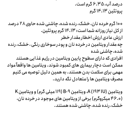
درصد آب، 6.35 گرم است.
پروتئین 14.13 گرم
100 گرم خرده نان، خشک، رنده شده، چاشنی شده حاوی 28 درصد
از کل نیاز روزانه شما است: 14.13 گرم پروتئین.
ارزش عادی ارزش اخطار مقدار خطر
چه مقدار ویتامین در خرده نان و پودر سوخاری رنگی ، خشک، رنده
شده، چاشنی شده
افرادی که دارای سطوح پایین ویتامین در رژیم غذایی هستند
ممکن است دچار بیماری های کمبود شوند. ویتامین ها واقعاً مواد
مهمی برای سلامت بدن هستند. به همین دلیل توصیه می کنیم
مصرف ویتامین ها را متعادل نگه دارید.
ویتامین A (193 IU)، ویتامین B-9 (119 میلی گرم) و ویتامین K
(46.0 میکروگرم) برخی از ویتامین های موجود در خرده نان،
خشک، رنده شده، چاشنی شده هستند.