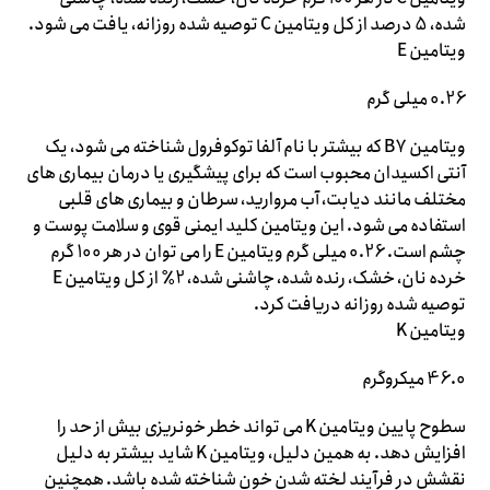
شده، 5 درصد از کل ویتامین C توصیه شده روزانه، یافت می شود.
ویتامین E
0.26 میلی گرم
ویتامین B7 که بیشتر با نام آلفا توکوفرول شناخته می شود، یک
آنتی اکسیدان محبوب است که برای پیشگیری یا درمان بیماری های
مختلف مانند دیابت، آب مروارید، سرطان و بیماری های قلبی
استفاده می شود. این ویتامین کلید ایمنی قوی و سلامت پوست و
چشم است. 0.26 میلی گرم ویتامین E را می توان در هر 100 گرم
خرده نان، خشک، رنده شده، چاشنی شده، 2٪ از کل ویتامین E
توصیه شده روزانه دریافت کرد.
ویتامین K
46.0 میکروگرم
سطوح پایین ویتامین K می تواند خطر خونریزی بیش از حد را
افزایش دهد. به همین دلیل، ویتامین K شاید بیشتر به دلیل
نقشش در فرآیند لخته شدن خون شناخته شده باشد. همچنین