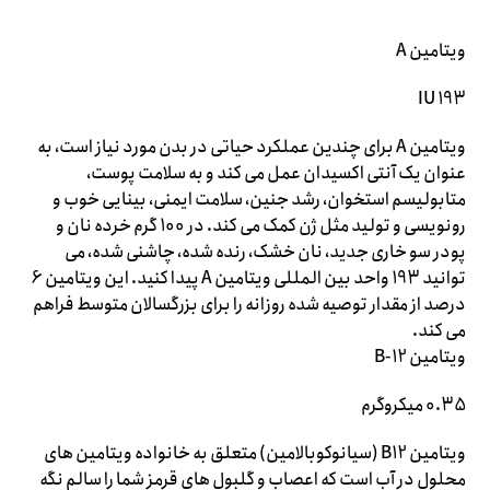
ویتامین A
193 IU
ویتامین A برای چندین عملکرد حیاتی در بدن مورد نیاز است، به
عنوان یک آنتی اکسیدان عمل می کند و به سلامت پوست،
متابولیسم استخوان، رشد جنین، سلامت ایمنی، بینایی خوب و
رونویسی و تولید مثل ژن کمک می کند. در 100 گرم خرده نان و
پودر سو خاری جدید، نان خشک، رنده شده، چاشنی شده، می
توانید 193 واحد بین المللی ویتامین A پیدا کنید. این ویتامین 6
درصد از مقدار توصیه شده روزانه را برای بزرگسالان متوسط ​​فراهم
می کند.
ویتامین B-12
0.35 میکروگرم
ویتامین B12 (سیانوکوبالامین) متعلق به خانواده ویتامین های
محلول در آب است که اعصاب و گلبول های قرمز شما را سالم نگه