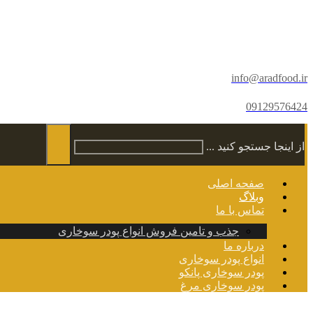
info@aradfood.ir
09129576424
از اینجا جستجو کنید ...
صفحه اصلی
وبلاگ
تماس با ما
جذب و تامین فروش انواع پودر سوخاری
درباره ما
انواع پودر سوخاری
پودر سوخاری پانکو
پودر سوخاری مرغ