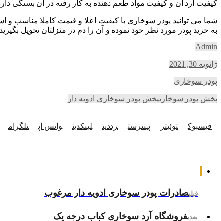
کیفیت آرد آن و کیفیت مواد طعم دهنده به کار رفته در آن بستگی دارد
شما می توانید پودر سوخاری با کیفیت اعلا و قیمت کاملا مناسب و است
به خرید پودر مورد نظر خود نموده و آن را دم در منزلتان تحویل بگیر
Admin
ژانویه 30, 2021
پودر سوخاری
پخش پودر سوخاری
پخش پودر سوخاری ادویه دار
فیسبوک
توئیتر
پینترست
رددیت
لینکدین
واتس اپ
تلگرام
صادرات پودر سوخاری ادویه دار مرغوب
قبلی
فروشگاه آرد سوخاری کباب درجه یک
بعدی