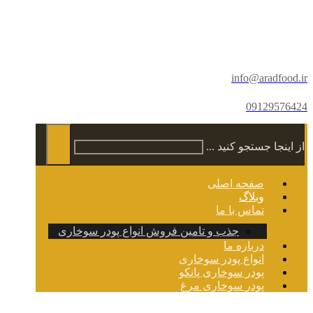
info@aradfood.ir
09129576424
از اینجا جستجو کنید ...
صفحه اصلی
وبلاگ
تماس با ما
جذب و تامین فروش انواع پودر سوخاری
درباره ما
انواع پودر سوخاری
پودر سوخاری پانکو
پودر سوخاری مرغ