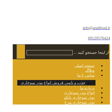
info@aradfood.ir
09129576424
از اینجا جستجو کنید ...
صفحه اصلی
وبلاگ
تماس با ما
جذب و تامین فروش انواع پودر سوخاری
درباره ما
انواع پودر سوخاری
پودر سوخاری پانکو
پودر سوخاری مرغ