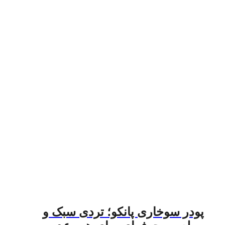
پودر سوخاری پانکو؛ تردی سبک و