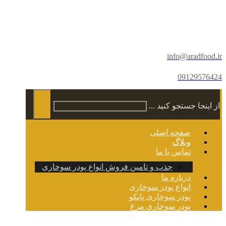
info@aradfood.ir
09129576424
از اینجا جستجو کنید ...
صفحه اصلی
وبلاگ
تماس با ما
جذب و تامین فروش انواع پودر سوخاری
درباره ما
انواع پودر سوخاری
پودر سوخاری پانکو
پودر سوخاری مرغ