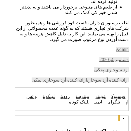
تولید کرده اند.
از طعم های متنوعی برخوردار می باشند و به لذیذتر
شدن خوراکی کمک می کنند.
اغلب رستوران داران، فست فود فروشی ها و همینطور
شرکت های تجاری هستند که به گونه عمده محصولاتی از این
قبیل را تهیه می نمایند. این کار به دلیل کاهش هزینه ها و به
دست آوردن نوع مرغوب صورت می گیرد.
Admin
دسامبر 4, 2020
ارد سوخاری پفکی
ارائه کننده آرد سوخاری
ارائه کننده آرد سوخاری پفکی
فیسبوک
توئیتر
پینترست
رددیت
لینکدین
واتس
اپ
تلگرام
ایمیل
لینک کوتاه