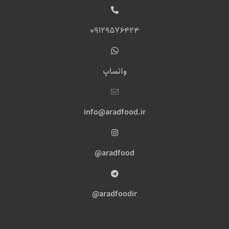
09129576424
واتساپ
info@aradfood.ir
aradfood@
aradfoodir@