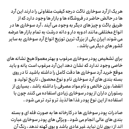
هر یک از آرد سوخاری ناگت درجه کیفیت متفاوتی را دارند این آرد
ها در حالض حاضر در فروشگاه ها و بازار ها وجود دارد که از
طریق باگت و چیز های دیگر به وجود می آیند . آرد سوخاری ها در
انواع مختلفی مانند ادویه دار و دانه درشت به تمام بازار ها عرضه
می شوند ایران یکی از بزرگ ترین توزیع انواع آرد سوخاری به سایر
کشور های دیگر می باشد .
برای تشخیص پودر سوخاری مرغوب و بهتر معمولا هیچ نشانه های
خاصی وجود ندارد که نشان دهد این آرد مرغوب است یانه و باید
موقع خرید آرد سوخاری ها دقت کامل را داشته باشید تا در روی
بسته بندی های آرد سوخاری نام و نوع محصول ، تاریخ تولید و
انقضا ، وزن خالص و نام مواد مصرفی را داشته باشد . بسیاری از
رستوران داران از پودر سوخاری زیادی استفاده می کنند چون با
استفاده از این نوع پودر غذا ها لذیذ تر و ترد تر می شود .
صادرات پودر سوخاری ها در کارخانه ها به صورت فله ای و بسته
بندی های عالی انجام می شود . ویژگی های پودر سوخاری عبارت
اند از : بوی نان نباید غیر عادی باشد و بوی کهنه ندهد ، رنگ آن