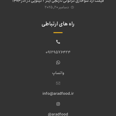
قیمت آرد سوخاری گرانولی نارنجی آینز ۲ کیلویی در آذر ۱۴۰۴
دسامبر ۲۰, ۲۰۲۵
راه های ارتباطی
09129576424
واتساپ
info@aradfood.ir
aradfood@