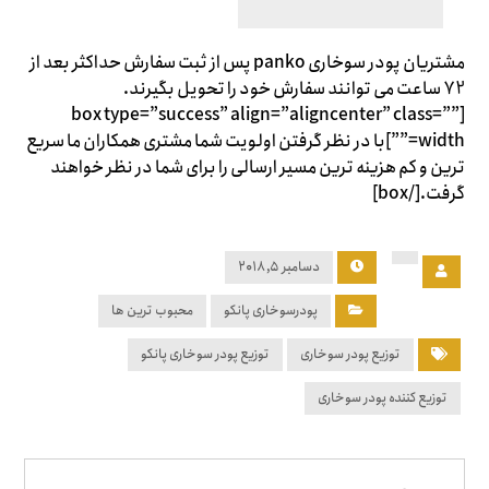
مشتریان پودر سوخاری panko پس از ثبت سفارش حداکثر بعد از
72 ساعت می توانند سفارش خود را تحویل بگیرند.
[box type=”success” align=”aligncenter” class=””
width=””]با در نظر گرفتن اولویت شما مشتری همکاران ما سریع
ترین و کم هزینه ترین مسیر ارسالی را برای شما در نظر خواهند
گرفت.[/box]
دسامبر ۵, ۲۰۱۸
پودرسوخاری پانکو
محبوب ترین ها
توزیع پودر سوخاری
توزیع پودر سوخاری پانکو
توزیع کننده پودر سوخاری