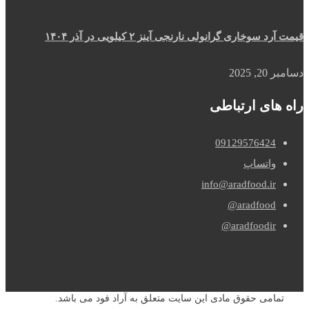
قیمت آرد سوخاری گرانولی نارنجی آینز ۲ کیلویی در آذر ۱۴۰۴
دسامبر 20, 2025
راه های ارتباطی
09129576424
واتساپ
info@aradfood.ir
aradfood@
aradfoodir@
تمامی حقوق مادی این سایت متعلق به آراد فود می باشد.