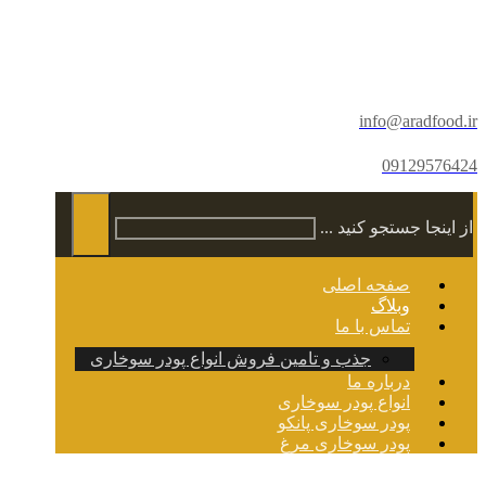
info@aradfood.ir
09129576424
از اینجا جستجو کنید ...
صفحه اصلی
وبلاگ
تماس با ما
جذب و تامین فروش انواع پودر سوخاری
درباره ما
انواع پودر سوخاری
پودر سوخاری پانکو
پودر سوخاری مرغ