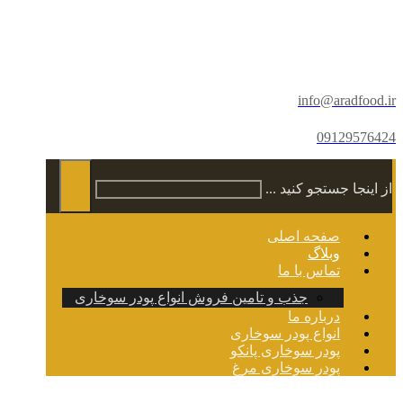
info@aradfood.ir
09129576424
از اینجا جستجو کنید ...
صفحه اصلی
وبلاگ
تماس با ما
جذب و تامین فروش انواع پودر سوخاری
درباره ما
انواع پودر سوخاری
پودر سوخاری پانکو
پودر سوخاری مرغ