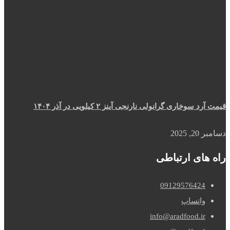
قیمت آرد سوخاری گرانولی نارنجی آینز ۲ کیلویی در آذر ۱۴۰۴
دسامبر 20, 2025
راه های ارتباطی
09129576424
واتساپ
info@aradfood.ir