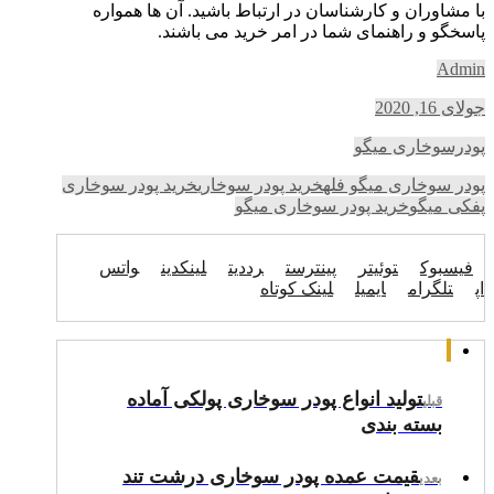
با مشاوران و کارشناسان در ارتباط باشید. آن ها همواره
پاسخگو و راهنمای شما در امر خرید می باشند.
Admin
جولای 16, 2020
پودرسوخاری میگو
پودر سوخاری میگو فله
خرید پودر سوخاری
خرید پودر سوخاری
پفکی میگو
خرید پودر سوخاری میگو
فیسبوک
توئیتر
پینترست
رددیت
لینکدین
واتس
اپ
تلگرام
ایمیل
لینک کوتاه
تولید انواع پودر سوخاری پولکی آماده
قبلی
بسته بندی
قیمت عمده پودر سوخاری درشت تند
بعدی